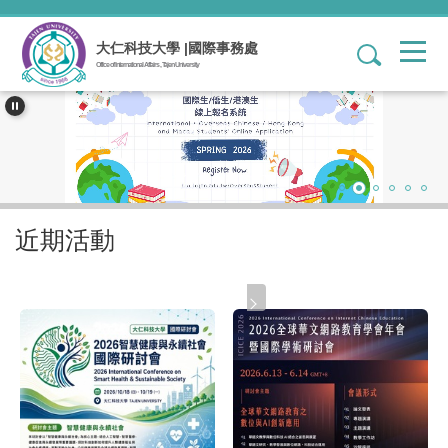
跳
到
大仁科技大學 |國際事務處
1
主
Office of International Affairs , Tajen University
要
內
容
區
近期活動